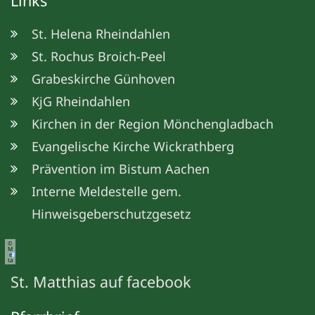
Links
St. Helena Rheindahlen
St. Rochus Broich-Peel
Grabeskirche Günhoven
KjG Rheindahlen
Kirchen in der Region Mönchengladbach
Evangelische Kirche Wickrathberg
Prävention im Bistum Aachen
Interne Meldestelle gem.
Hinweisgeberschutzgesetz
©
M
e
ta
St. Matthias auf facebook