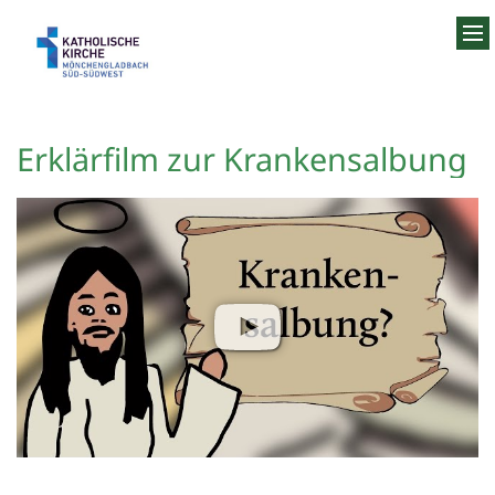
Zum Inhalt springen
Erklärfilm zur Krankensalbung