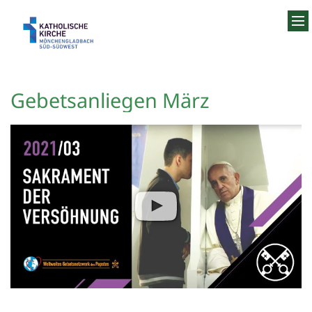
Zum Inhalt springen
Gebetsanliegen März