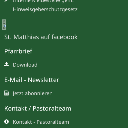
Interne Meldestelle gem.
Hinweisgeberschutzgesetz
©
M
e
ta
St. Matthias auf facebook
Pfarrbrief
Download
E-Mail - Newsletter
Jetzt abonnieren
Kontakt / Pastoralteam
Kontakt - Pastoralteam