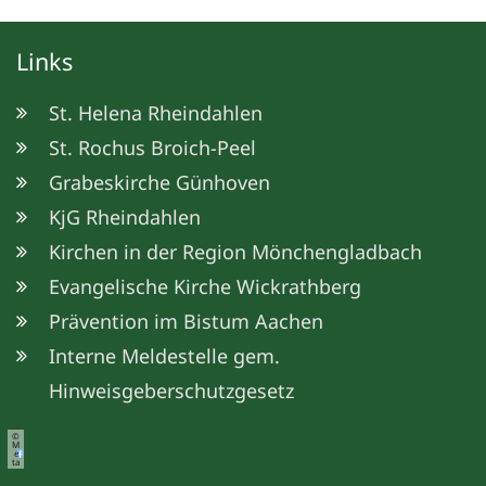
Links
St. Helena Rheindahlen
St. Rochus Broich-Peel
Grabeskirche Günhoven
KjG Rheindahlen
Kirchen in der Region Mönchengladbach
Evangelische Kirche Wickrathberg
Prävention im Bistum Aachen
Interne Meldestelle gem.
Hinweisgeberschutzgesetz
©
M
e
ta