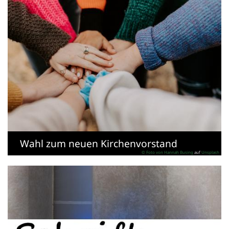
Wahl zum neuen Kirchenvorstand
© Foto von
Hannah Busing
auf
Unsplash