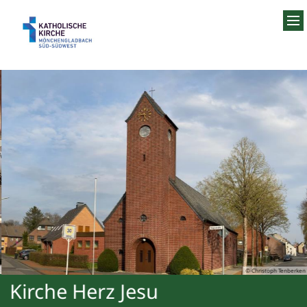
Zum Inhalt springen
© Christoph Tenberken
Kirche Herz Jesu