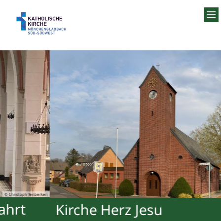
Zum Inhalt springen
© Christoph Tenberken
Kirche Herz Jesu