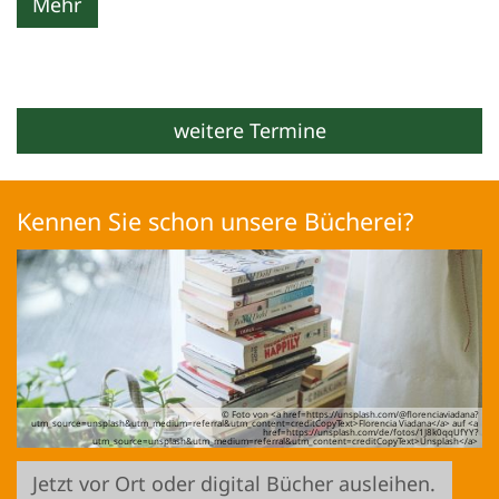
Mehr
weitere Termine
Kennen Sie schon unsere Bücherei?
© Foto von <a href=https://unsplash.com/@florenciaviadana?
utm_source=unsplash&utm_medium=referral&utm_content=creditCopyText>Florencia Viadana</a> auf <a
href=https://unsplash.com/de/fotos/1J8k0qqUfYY?
utm_source=unsplash&utm_medium=referral&utm_content=creditCopyText>Unsplash</a>
Jetzt vor Ort oder digital Bücher ausleihen.