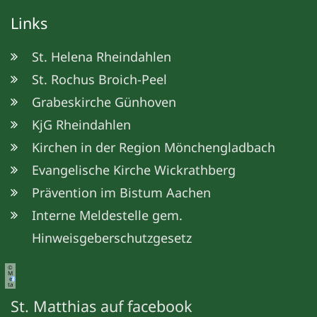
Links
St. Helena Rheindahlen
St. Rochus Broich-Peel
Grabeskirche Günhoven
KjG Rheindahlen
Kirchen in der Region Mönchengladbach
Evangelische Kirche Wickrathberg
Prävention im Bistum Aachen
Interne Meldestelle gem.
Hinweisgeberschutzgesetz
©
M
e
ta
St. Matthias auf facebook