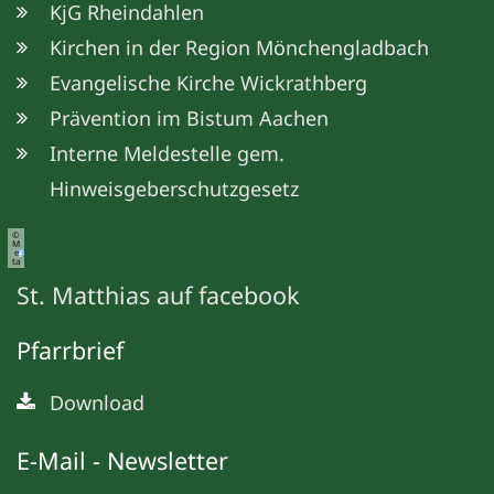
KjG Rheindahlen
Kirchen in der Region Mönchengladbach
Evangelische Kirche Wickrathberg
Prävention im Bistum Aachen
Interne Meldestelle gem.
Hinweisgeberschutzgesetz
©
M
e
ta
St. Matthias auf facebook
Pfarrbrief
Download
E-Mail - Newsletter