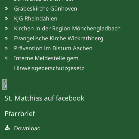
Grabeskirche Günhoven
KjG Rheindahlen
Kirchen in der Region Mönchengladbach
Evangelische Kirche Wickrathberg
Prävention im Bistum Aachen
Interne Meldestelle gem.
Hinweisgeberschutzgesetz
©
M
e
ta
St. Matthias auf facebook
Pfarrbrief
Download