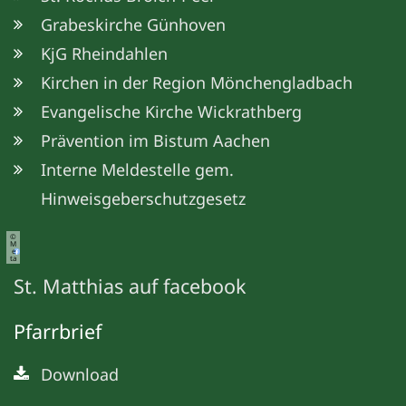
Grabeskirche Günhoven
KjG Rheindahlen
Kirchen in der Region Mönchengladbach
Evangelische Kirche Wickrathberg
Prävention im Bistum Aachen
Interne Meldestelle gem.
Hinweisgeberschutzgesetz
©
M
e
ta
St. Matthias auf facebook
Pfarrbrief
Download