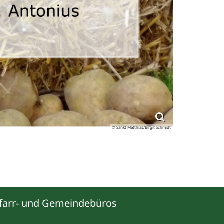
© Sankt Matthias/Birgit Schmidt
farr- und Gemeindebüros