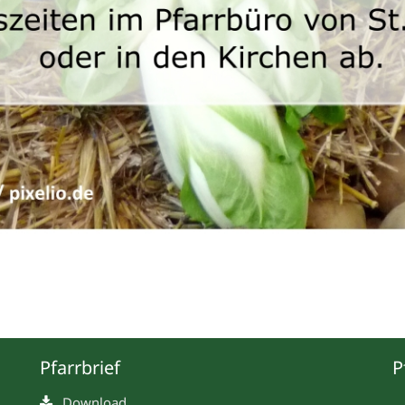
Pfarrbrief
P
Download