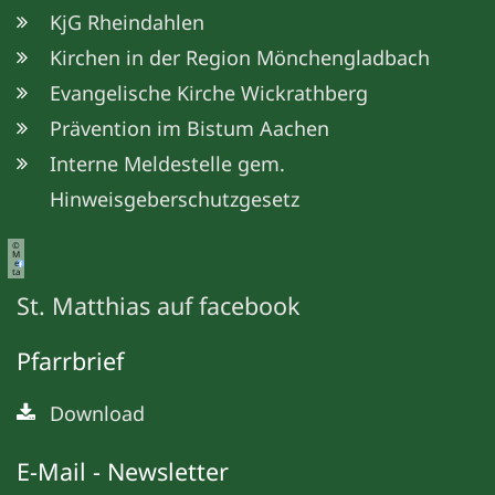
KjG Rheindahlen
Kirchen in der Region Mönchengladbach
Evangelische Kirche Wickrathberg
Prävention im Bistum Aachen
Interne Meldestelle gem.
Hinweisgeberschutzgesetz
©
M
e
ta
St. Matthias auf facebook
Pfarrbrief
Download
E-Mail - Newsletter