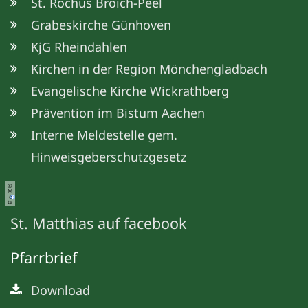
St. Rochus Broich-Peel
Grabeskirche Günhoven
KjG Rheindahlen
Kirchen in der Region Mönchengladbach
Evangelische Kirche Wickrathberg
Prävention im Bistum Aachen
Interne Meldestelle gem.
Hinweisgeberschutzgesetz
©
M
e
ta
St. Matthias auf facebook
Pfarrbrief
Download