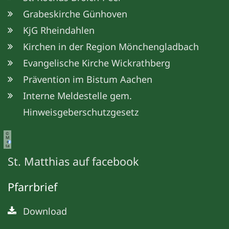
Grabeskirche Günhoven
KjG Rheindahlen
Kirchen in der Region Mönchengladbach
Evangelische Kirche Wickrathberg
Prävention im Bistum Aachen
Interne Meldestelle gem.
Hinweisgeberschutzgesetz
©
M
e
ta
St. Matthias auf facebook
Pfarrbrief
Download