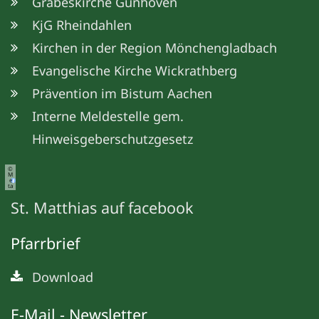
Grabeskirche Günhoven
KjG Rheindahlen
Kirchen in der Region Mönchengladbach
Evangelische Kirche Wickrathberg
Prävention im Bistum Aachen
Interne Meldestelle gem.
Hinweisgeberschutzgesetz
©
M
e
ta
St. Matthias auf facebook
Pfarrbrief
Download
E-Mail - Newsletter