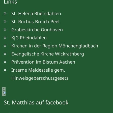
Links
St. Helena Rheindahlen
St. Rochus Broich-Peel
Grabeskirche Günhoven
KjG Rheindahlen
Kirchen in der Region Mönchengladbach
Evangelische Kirche Wickrathberg
Prävention im Bistum Aachen
Interne Meldestelle gem.
Hinweisgeberschutzgesetz
©
M
e
ta
St. Matthias auf facebook