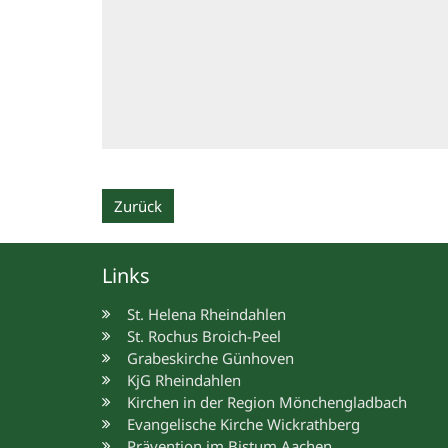
Zurück
Links
St. Helena Rheindahlen
St. Rochus Broich-Peel
Grabeskirche Günhoven
KjG Rheindahlen
Kirchen in der Region Mönchengladbach
Evangelische Kirche Wickrathberg
Prävention im Bistum Aachen