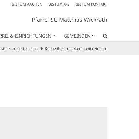
BISTUM AACHEN
BISTUM A-Z
BISTUM KONTAKT
Pfarrei St. Matthias Wickrath
RREI & EINRICHTUNGEN
GEMEINDEN
nste
m-gottesdienst
Krippenfeier mit Kommunionkindern