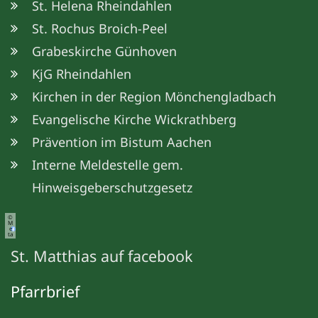
St. Helena Rheindahlen
St. Rochus Broich-Peel
Grabeskirche Günhoven
KjG Rheindahlen
Kirchen in der Region Mönchengladbach
Evangelische Kirche Wickrathberg
Prävention im Bistum Aachen
Interne Meldestelle gem.
Hinweisgeberschutzgesetz
©
M
e
ta
St. Matthias auf facebook
Pfarrbrief