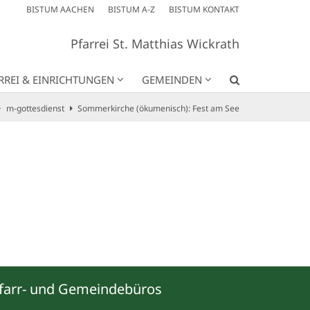
BISTUM AACHEN
BISTUM A-Z
BISTUM KONTAKT
Pfarrei St. Matthias Wickrath
RREI & EINRICHTUNGEN
GEMEINDEN
m-gottesdienst
Sommerkirche (ökumenisch): Fest am See
farr- und Gemeindebüros