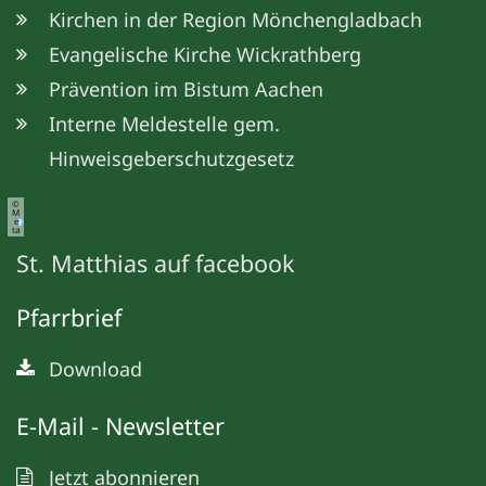
Kirchen in der Region Mönchengladbach
Evangelische Kirche Wickrathberg
Prävention im Bistum Aachen
Interne Meldestelle gem.
Hinweisgeberschutzgesetz
©
M
e
ta
St. Matthias auf facebook
Pfarrbrief
Download
E-Mail - Newsletter
Jetzt abonnieren