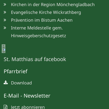
Kirchen in der Region Mönchengladbach
Evangelische Kirche Wickrathberg
Prävention im Bistum Aachen
Interne Meldestelle gem.
Hinweisgeberschutzgesetz
©
M
e
ta
St. Matthias auf facebook
Pfarrbrief
Download
E-Mail - Newsletter
Jetzt abonnieren