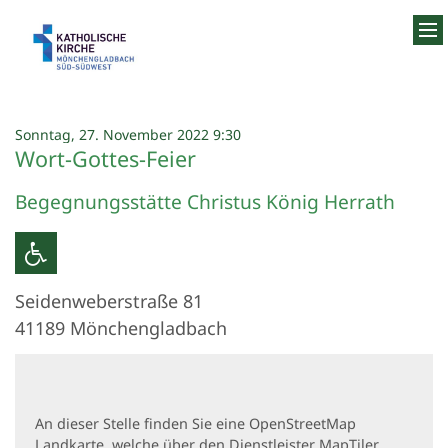
Zum Inhalt springen
:
Sonntag, 27. November 2022 9:30
Wort-Gottes-Feier
Begegnungsstätte Christus König Herrath
Seidenweberstraße 81
41189
Mönchengladbach
An dieser Stelle finden Sie eine OpenStreetMap
Landkarte, welche über den Dienstleister MapTiler