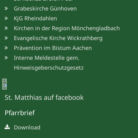
Grabeskirche Günhoven
KjG Rheindahlen
Kirchen in der Region Mönchengladbach
Evangelische Kirche Wickrathberg
Prävention im Bistum Aachen
Interne Meldestelle gem.
Hinweisgeberschutzgesetz
©
M
e
ta
St. Matthias auf facebook
Pfarrbrief
Download