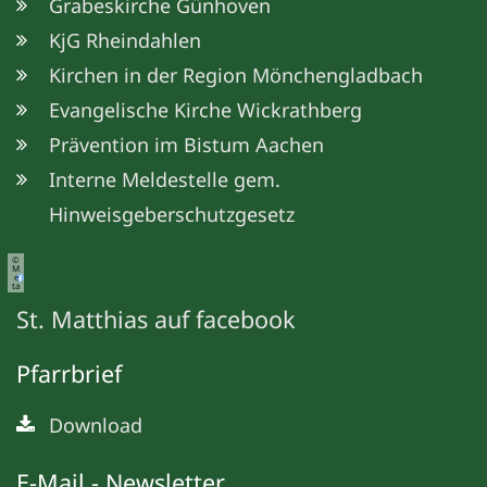
Grabeskirche Günhoven
KjG Rheindahlen
Kirchen in der Region Mönchengladbach
Evangelische Kirche Wickrathberg
Prävention im Bistum Aachen
Interne Meldestelle gem.
Hinweisgeberschutzgesetz
©
M
e
ta
St. Matthias auf facebook
Pfarrbrief
Download
E-Mail - Newsletter