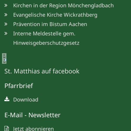
Kirchen in der Region Mönchengladbach
Evangelische Kirche Wickrathberg
Prävention im Bistum Aachen
Interne Meldestelle gem.
Hinweisgeberschutzgesetz
©
M
e
ta
St. Matthias auf facebook
Pfarrbrief
Download
E-Mail - Newsletter
Jetzt abonnieren