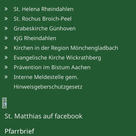
St. Helena Rheindahlen
St. Rochus Broich-Peel
Grabeskirche Günhoven
KjG Rheindahlen
Kirchen in der Region Mönchengladbach
Evangelische Kirche Wickrathberg
Prävention im Bistum Aachen
Interne Meldestelle gem.
Hinweisgeberschutzgesetz
©
M
e
ta
St. Matthias auf facebook
Pfarrbrief