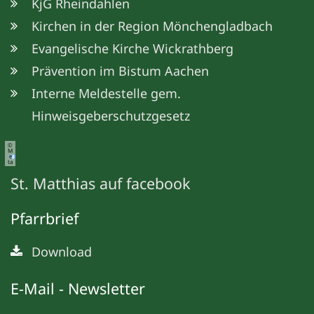
KjG Rheindahlen
Kirchen in der Region Mönchengladbach
Evangelische Kirche Wickrathberg
Prävention im Bistum Aachen
Interne Meldestelle gem.
Hinweisgeberschutzgesetz
©
M
e
ta
St. Matthias auf facebook
Pfarrbrief
Download
E-Mail - Newsletter