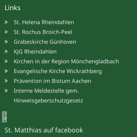
Links
St. Helena Rheindahlen
St. Rochus Broich-Peel
Grabeskirche Günhoven
KjG Rheindahlen
Kirchen in der Region Mönchengladbach
Evangelische Kirche Wickrathberg
Prävention im Bistum Aachen
Interne Meldestelle gem.
Hinweisgeberschutzgesetz
©
M
e
ta
St. Matthias auf facebook