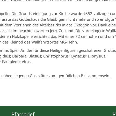
skapelle. Die Grundsteinlegung zur Kirche wurde 1852 vollzogen
t fasste das Gotteshaus die Gläubigen nicht mehr und so erfolgt
t dem Vorziehen des Altarbezirks in das Oktogon vor. Dank ein
e sich im beachtenswerten Jetzt-Zustand. Die vorgelagerte Wallfahr
ndenen Holzkapelle errichtet, dar. Mit einer 72 cm hohen und u
ch das Kleinod des Wallfahrtsortes MG-Hehn.
ns Spiel. An der für diese Heiligenfiguren geschaffenen Grotte, 
idius; Barbara; Blasius; Christophorus; Cyriacus; Dionysius;
 Pantaleon; Vitus.
 der nahegelegenen Gaststätte zum gemütlichen Beisammensein.
Pfarrbrief
P