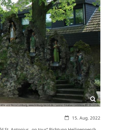
Käthe und Bernd Limburg, www.limburg-bernd.de / Lizenz: Creative Commons BY-SA-3.0 de
Datum:
15. Aug. 2022
fd St. Antonius „on tour“ Richtung Heiligenpesch.