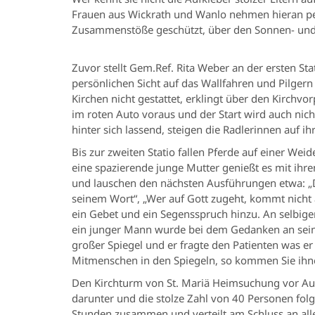
Frauen aus Wickrath und Wanlo nehmen hieran per 
Zusammenstöße geschützt, über den Sonnen- und 
Zuvor stellt Gem.Ref. Rita Weber an der ersten Sta
persönlichen Sicht auf das Wallfahren und Pilger
Kirchen nicht gestattet, erklingt über den Kirchvo
im roten Auto voraus und der Start wird auch nic
hinter sich lassend, steigen die Radlerinnen auf i
Bis zur zweiten Statio fallen Pferde auf einer Wei
eine spazierende junge Mutter genießt es mit ih
und lauschen den nächsten Ausführungen etwa: „Da
seinem Wort“, „Wer auf Gott zugeht, kommt nicht 
ein Gebet und ein Segensspruch hinzu. An selbige
ein junger Mann wurde bei dem Gedanken an seine 
großer Spiegel und er fragte den Patienten was er s
Mitmenschen in den Spiegeln, so kommen Sie ihn
Den Kirchturm von St. Mariä Heimsuchung vor Augen
darunter und die stolze Zahl von 40 Personen fol
Stunden zusammen und verteilt am Schluss an all