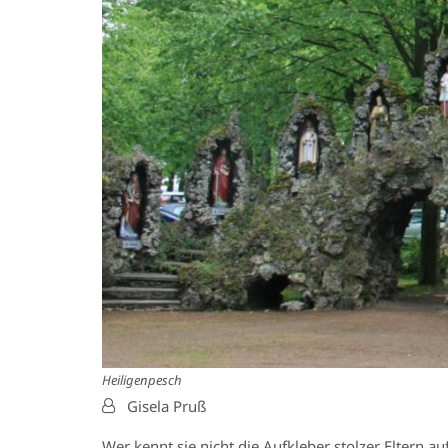
Heiligenpesch
Von:
Gisela Pruß
Wer kennt sie nicht die Aufkleber stolzer Eltern a