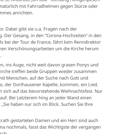
 natürlich mit Fahrradhelmen gegen Stürze oder
immes anrichten.
r. Dabei gibt sie u.a. Fragen nach der
g. Der Gesang, in den “Corona-Hochzeiten“ in den
ls bei der Tour de France, fährt kein Renndirektor
schen Verschönungsarbeiten um die Kirche herum
.
eren, ins Auge, nicht weit davon grasen Ponys und
skirche treffen beide Gruppen wieder zusammen
sind Menschen, auf der Suche nach Gott und
o, der Dorthausener Kapelle, kommen, ein Lied,
n sich auf das bevorstehende Weihnachtsfest. Nur
auf. Bei Letzterem hing an jeder Wand einen
 „Sie haben nur sich im Blick. Suchen Sie Ihre
ickrath gestarteten Damen und ein Herr sind auch
ema nochmals, fasst das Wichtigste der vergangen
sch.