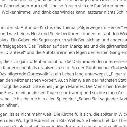
Fahrrad oder Auto teil. Und so freuen sich die Radfahrerinnen,
Wolkenhimmel und dank des Windes kann letzterer nichts Schl
tio, der St.-Antonius-Kirche, das Thema „Pilgerwege im Herzen“ vo
n und wie beides Herz und Seele berühren können mit auf den We
rplatz. Ein Gebet, ein Segensspruch schließen sich an und anders a
ht freigegeben. Das Treiben auf dem Markplatz und die gärtneri
hre „Drahtesel“ und die Autofahrerinnen legen den ersten Gang ein
de, die sich ganz offenbar nicht für die Dahinradelnden interessi
ren Kindern ebenfalls draußen zu sein. An der Günhovener Grabe
s pilgernde Gottesvolk ist ein Leben lang unterwegs“, „Pilger 
an den Mitmenschen vorbei“. Auch hier wie an der nächsten Stati
r folgt die Geschichte eines jungen Mannes: Die Menschen freute
Einsamkeit an diesen Tagen sehr traurig und suchte einen Arzt 
ähe. „Ich sehe mich in allen Spiegeln.“ „Sehen Sie“ sagte der Arzt
en näher“.
, ist es nicht mehr weit. Die Kirche füllt sich, die später in W
gen dem Wortgottesdienst von Rita Weber. Sie beleuchtet das Th
e einen Schlüsselanhänger in Herzform mit einem aufgemalten Fi