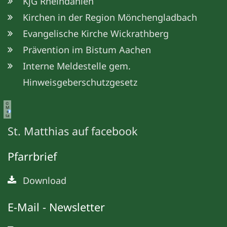
KjG Rheindahlen
Kirchen in der Region Mönchengladbach
Evangelische Kirche Wickrathberg
Prävention im Bistum Aachen
Interne Meldestelle gem.
Hinweisgeberschutzgesetz
©
M
e
ta
St. Matthias auf facebook
Pfarrbrief
Download
E-Mail - Newsletter