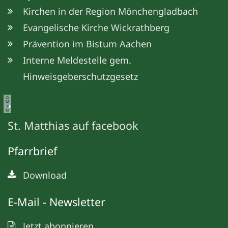
Kirchen in der Region Mönchengladbach
Evangelische Kirche Wickrathberg
Prävention im Bistum Aachen
Interne Meldestelle gem.
Hinweisgeberschutzgesetz
©
M
e
ta
St. Matthias auf facebook
Pfarrbrief
Download
E-Mail - Newsletter
Jetzt abonnieren