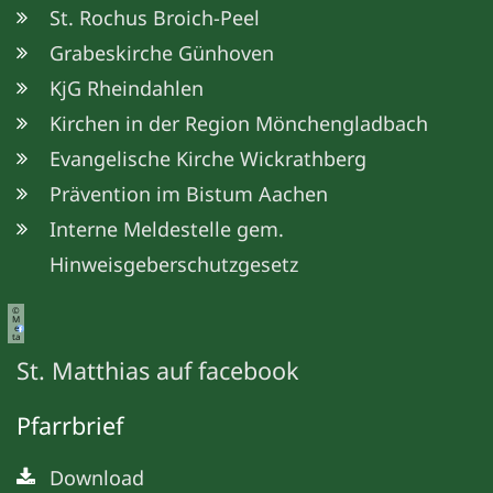
St. Rochus Broich-Peel
Grabeskirche Günhoven
KjG Rheindahlen
Kirchen in der Region Mönchengladbach
Evangelische Kirche Wickrathberg
Prävention im Bistum Aachen
Interne Meldestelle gem.
Hinweisgeberschutzgesetz
©
M
e
ta
St. Matthias auf facebook
Pfarrbrief
Download