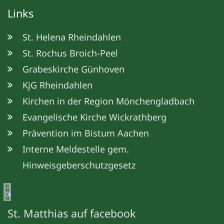
Links
St. Helena Rheindahlen
St. Rochus Broich-Peel
Grabeskirche Günhoven
KjG Rheindahlen
Kirchen in der Region Mönchengladbach
Evangelische Kirche Wickrathberg
Prävention im Bistum Aachen
Interne Meldestelle gem.
Hinweisgeberschutzgesetz
©
M
e
ta
St. Matthias auf facebook