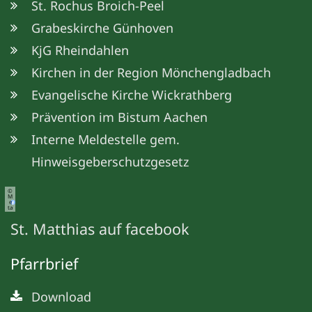
St. Rochus Broich-Peel
Grabeskirche Günhoven
KjG Rheindahlen
Kirchen in der Region Mönchengladbach
Evangelische Kirche Wickrathberg
Prävention im Bistum Aachen
Interne Meldestelle gem.
Hinweisgeberschutzgesetz
©
M
e
ta
St. Matthias auf facebook
Pfarrbrief
Download