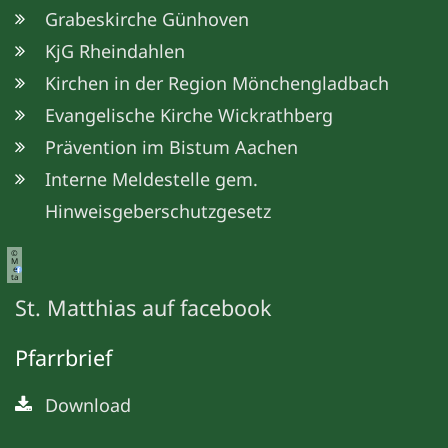
Grabeskirche Günhoven
KjG Rheindahlen
Kirchen in der Region Mönchengladbach
Evangelische Kirche Wickrathberg
Prävention im Bistum Aachen
Interne Meldestelle gem.
Hinweisgeberschutzgesetz
©
M
e
ta
St. Matthias auf facebook
Pfarrbrief
Download