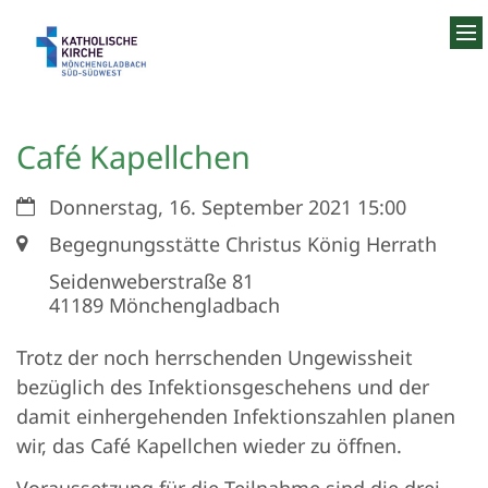
Zum Inhalt springen
Café Kapellchen
Datum:
Donnerstag, 16. September 2021 15:00
Ort:
Begegnungsstätte Christus König Herrath
Seidenweberstraße 81
41189
Mönchengladbach
Trotz der noch herrschenden Ungewissheit
bezüglich des Infektionsgeschehens und der
damit einhergehenden Infektionszahlen planen
wir, das Café Kapellchen wieder zu öffnen.
Voraussetzung für die Teilnahme sind die drei