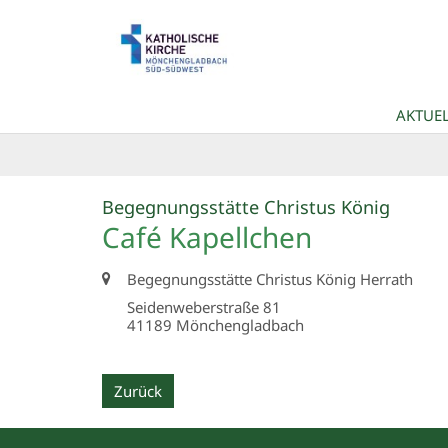
Zum Inhalt springen
AKTUEL
:
Begegnungsstätte Christus König
Café Kapellchen
Ort:
Begegnungsstätte Christus König Herrath
Seidenweberstraße 81
41189
Mönchengladbach
Zurück