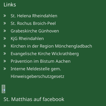
Links
St. Helena Rheindahlen
St. Rochus Broich-Peel
Grabeskirche Günhoven
KjG Rheindahlen
Kirchen in der Region Mönchengladbach
Evangelische Kirche Wickrathberg
Prävention im Bistum Aachen
Interne Meldestelle gem.
Hinweisgeberschutzgesetz
©
M
e
ta
St. Matthias auf facebook