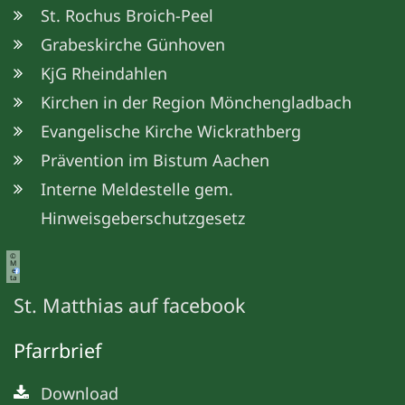
St. Rochus Broich-Peel
Grabeskirche Günhoven
KjG Rheindahlen
Kirchen in der Region Mönchengladbach
Evangelische Kirche Wickrathberg
Prävention im Bistum Aachen
Interne Meldestelle gem.
Hinweisgeberschutzgesetz
©
M
e
ta
St. Matthias auf facebook
Pfarrbrief
Download