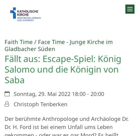
Zum Inhalt springen
Faith Time / Face Time - Junge Kirche im
:
Gladbacher Süden
Fällt aus: Escape-Spiel: König
Salomo und die Königin von
Saba
Datum:
Sonntag, 29. Mai 2022 18:00 - 20:00
Von:
Christoph Tenberken
Der berühmte Anthropologe und Archäologe Dr.
Dr. H. Ford ist bei einem Unfall ums Leben
gekommen - oder war es gar Mord? Es heißt,