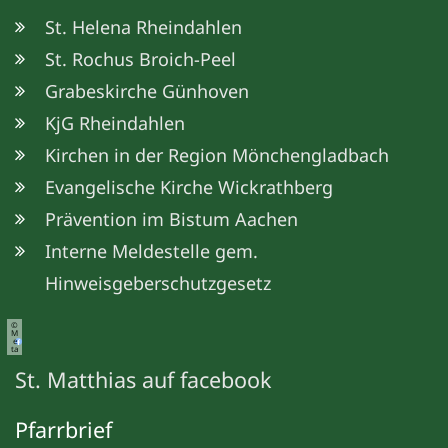
St. Helena Rheindahlen
St. Rochus Broich-Peel
Grabeskirche Günhoven
KjG Rheindahlen
Kirchen in der Region Mönchengladbach
Evangelische Kirche Wickrathberg
Prävention im Bistum Aachen
© Christoph Tenberken
Interne Meldestelle gem.
Hinweisgeberschutzgesetz
©
M
e
ta
St. Matthias auf facebook
Pfarrbrief