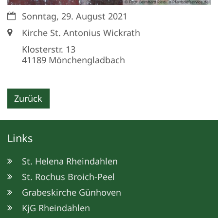
© Foto: Bernhard Riedl In Pfarrbriefservice.de
Datum:
Sonntag, 29. August 2021
Ort:
Kirche St. Antonius Wickrath
Klosterstr. 13
41189
Mönchengladbach
Zurück
Links
St. Helena Rheindahlen
St. Rochus Broich-Peel
Grabeskirche Günhoven
KjG Rheindahlen