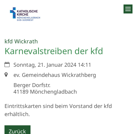
Zum Inhalt springen
:
kfd Wickrath
Karnevalstreiben der kfd
Datum:
Sonntag, 21. Januar 2024 14:11
Ort:
ev. Gemeindehaus Wickrathberg
Berger Dorfstr.
41189
Mönchengladbach
Eintrittskarten sind beim Vorstand der kfd
erhältlich.
Zurück