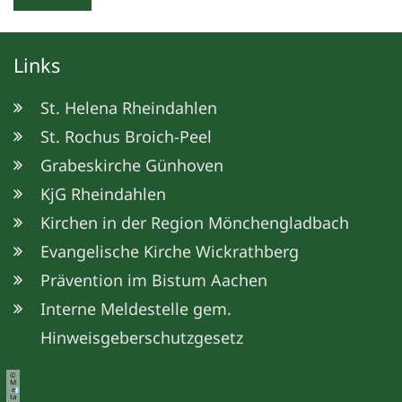
Links
St. Helena Rheindahlen
St. Rochus Broich-Peel
Grabeskirche Günhoven
KjG Rheindahlen
Kirchen in der Region Mönchengladbach
Evangelische Kirche Wickrathberg
Prävention im Bistum Aachen
Interne Meldestelle gem.
Hinweisgeberschutzgesetz
©
M
e
ta