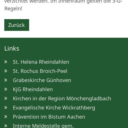
verzichtet werden. Im Innenraum gelten die 3-G-
Regeln!
Zurück
Links
St. Helena Rheindahlen
St. Rochus Broich-Peel
Grabeskirche Günhoven
KjG Rheindahlen
Kirchen in der Region Mönchengladbach
Evangelische Kirche Wickrathberg
Prävention im Bistum Aachen
Interne Meldestelle gem.