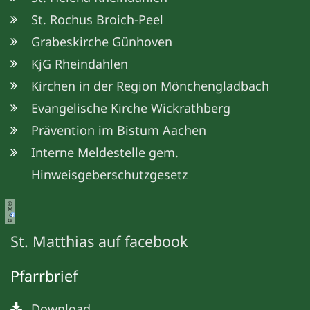
St. Rochus Broich-Peel
Grabeskirche Günhoven
KjG Rheindahlen
Kirchen in der Region Mönchengladbach
Evangelische Kirche Wickrathberg
Prävention im Bistum Aachen
Interne Meldestelle gem.
Hinweisgeberschutzgesetz
©
M
e
ta
St. Matthias auf facebook
Pfarrbrief
Download