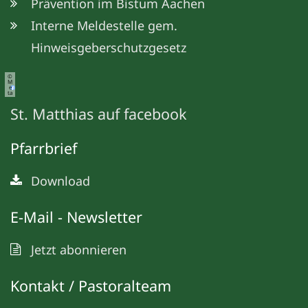
Prävention im Bistum Aachen
Interne Meldestelle gem.
Hinweisgeberschutzgesetz
©
M
e
ta
St. Matthias auf facebook
Pfarrbrief
Download
E-Mail - Newsletter
Jetzt abonnieren
Kontakt / Pastoralteam