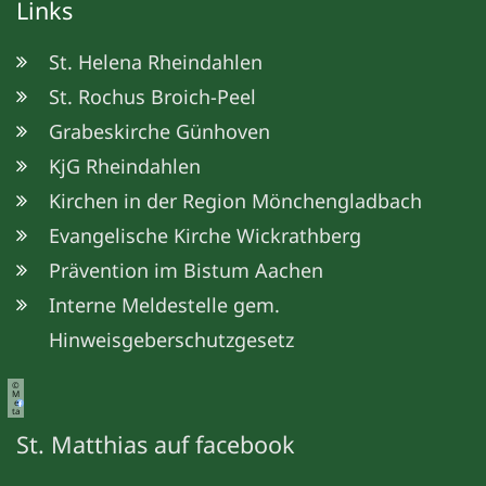
Links
St. Helena Rheindahlen
St. Rochus Broich-Peel
Grabeskirche Günhoven
KjG Rheindahlen
Kirchen in der Region Mönchengladbach
Evangelische Kirche Wickrathberg
Prävention im Bistum Aachen
Interne Meldestelle gem.
Hinweisgeberschutzgesetz
©
M
e
ta
St. Matthias auf facebook