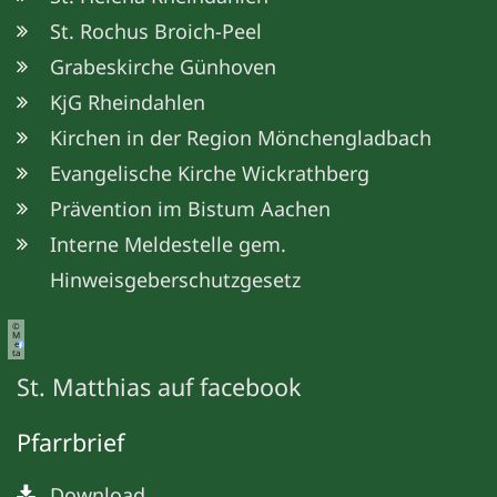
St. Rochus Broich-Peel
Grabeskirche Günhoven
KjG Rheindahlen
Kirchen in der Region Mönchengladbach
Evangelische Kirche Wickrathberg
Prävention im Bistum Aachen
Interne Meldestelle gem.
Hinweisgeberschutzgesetz
©
M
e
ta
St. Matthias auf facebook
Pfarrbrief
Download