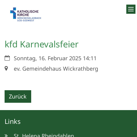
Zum Inhalt springen
kfd Karnevalsfeier
Datum:
Sonntag, 16. Februar 2025 14:11
Ort:
ev. Gemeindehaus Wickrathberg
Zurück
Links
St. Helena Rheindahlen