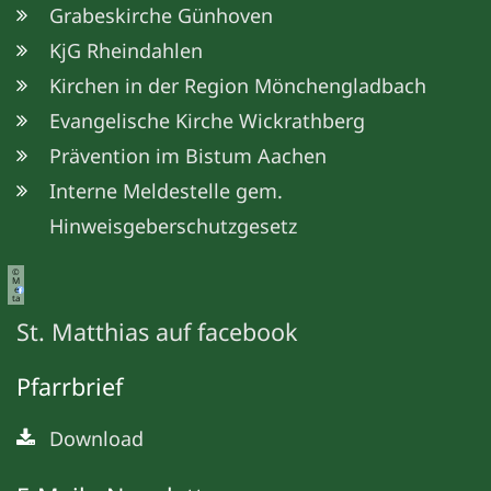
Grabeskirche Günhoven
KjG Rheindahlen
Kirchen in der Region Mönchengladbach
Evangelische Kirche Wickrathberg
Prävention im Bistum Aachen
Interne Meldestelle gem.
Hinweisgeberschutzgesetz
©
M
e
ta
St. Matthias auf facebook
Pfarrbrief
Download