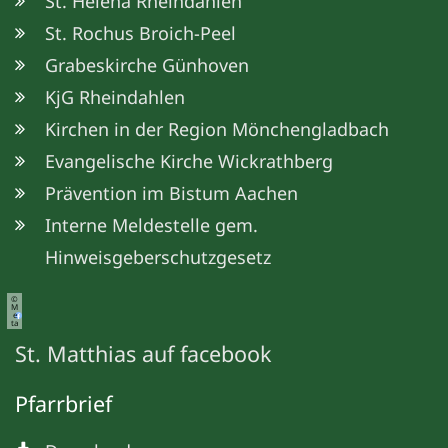
St. Helena Rheindahlen
St. Rochus Broich-Peel
Grabeskirche Günhoven
KjG Rheindahlen
Kirchen in der Region Mönchengladbach
Evangelische Kirche Wickrathberg
Prävention im Bistum Aachen
Interne Meldestelle gem.
Hinweisgeberschutzgesetz
©
M
e
ta
St. Matthias auf facebook
Pfarrbrief