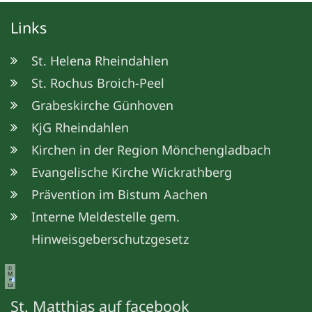
Links
St. Helena Rheindahlen
St. Rochus Broich-Peel
Grabeskirche Günhoven
KjG Rheindahlen
Kirchen in der Region Mönchengladbach
Evangelische Kirche Wickrathberg
Prävention im Bistum Aachen
Interne Meldestelle gem.
Hinweisgeberschutzgesetz
©
M
e
ta
St. Matthias auf facebook