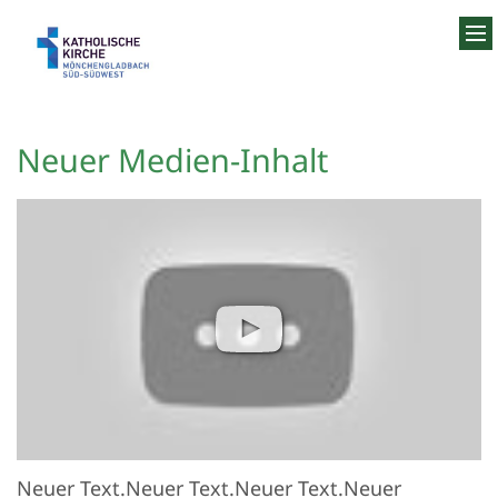
Zum Inhalt springen
Neuer Medien-Inhalt
Neuer Text.Neuer Text.Neuer Text.Neuer