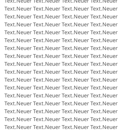
Text.Neuer Text.Neuer Text.Neuer Text.Neuer
Text.Neuer Text.Neuer Text.Neuer Text.Neuer
Text.Neuer Text.Neuer Text.Neuer Text.Neuer
Text.Neuer Text.Neuer Text.Neuer Text.Neuer
Text.Neuer Text.Neuer Text.Neuer Text.Neuer
Text.Neuer Text.Neuer Text.Neuer Text.Neuer
Text.Neuer Text.Neuer Text.Neuer Text.Neuer
Text.Neuer Text.Neuer Text.Neuer Text.Neuer
Text.Neuer Text.Neuer Text.Neuer Text.Neuer
Text.Neuer Text.Neuer Text.Neuer Text.Neuer
Text.Neuer Text.Neuer Text.Neuer Text.Neuer
Text.Neuer Text.Neuer Text.Neuer Text.Neuer
Text.Neuer Text.Neuer Text.Neuer Text.Neuer
Text.Neuer Text.Neuer Text.Neuer Text.Neuer
Text.Neuer Text.Neuer Text.Neuer Text.Neuer
Text.Neuer Text.Neuer Text.Neuer Text.Neuer
Text.Neuer Text.Neuer Text.Neuer Text.Neuer