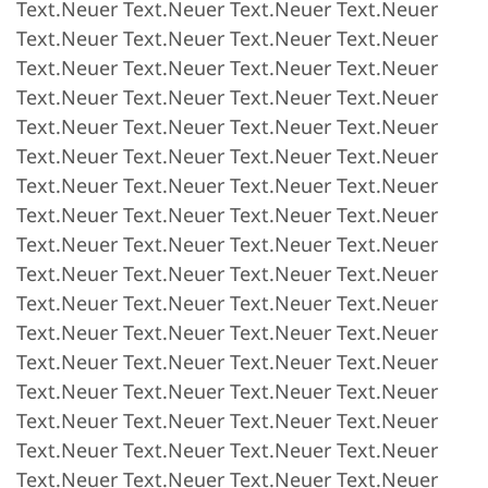
Text.Neuer Text.Neuer Text.Neuer Text.Neuer
Text.Neuer Text.Neuer Text.Neuer Text.Neuer
Text.Neuer Text.Neuer Text.Neuer Text.Neuer
Text.Neuer Text.Neuer Text.Neuer Text.Neuer
Text.Neuer Text.Neuer Text.Neuer Text.Neuer
Text.Neuer Text.Neuer Text.Neuer Text.Neuer
Text.Neuer Text.Neuer Text.Neuer Text.Neuer
Text.Neuer Text.Neuer Text.Neuer Text.Neuer
Text.Neuer Text.Neuer Text.Neuer Text.Neuer
Text.Neuer Text.Neuer Text.Neuer Text.Neuer
Text.Neuer Text.Neuer Text.Neuer Text.Neuer
Text.Neuer Text.Neuer Text.Neuer Text.Neuer
Text.Neuer Text.Neuer Text.Neuer Text.Neuer
Text.Neuer Text.Neuer Text.Neuer Text.Neuer
Text.Neuer Text.Neuer Text.Neuer Text.Neuer
Text.Neuer Text.Neuer Text.Neuer Text.Neuer
Text.Neuer Text.Neuer Text.Neuer Text.Neuer