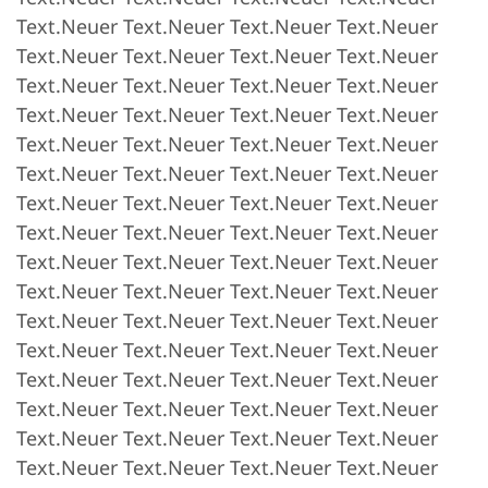
Text.Neuer Text.Neuer Text.Neuer Text.Neuer
Text.Neuer Text.Neuer Text.Neuer Text.Neuer
Text.Neuer Text.Neuer Text.Neuer Text.Neuer
Text.Neuer Text.Neuer Text.Neuer Text.Neuer
Text.Neuer Text.Neuer Text.Neuer Text.Neuer
Text.Neuer Text.Neuer Text.Neuer Text.Neuer
Text.Neuer Text.Neuer Text.Neuer Text.Neuer
Text.Neuer Text.Neuer Text.Neuer Text.Neuer
Text.Neuer Text.Neuer Text.Neuer Text.Neuer
Text.Neuer Text.Neuer Text.Neuer Text.Neuer
Text.Neuer Text.Neuer Text.Neuer Text.Neuer
Text.Neuer Text.Neuer Text.Neuer Text.Neuer
Text.Neuer Text.Neuer Text.Neuer Text.Neuer
Text.Neuer Text.Neuer Text.Neuer Text.Neuer
Text.Neuer Text.Neuer Text.Neuer Text.Neuer
Text.Neuer Text.Neuer Text.Neuer Text.Neuer